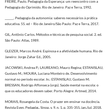
FREIRE, Paulo. Pedagogia da Esperança: um reencontro com a
Pedagogia do Oprimido. Rio de Janeiro: Paz e Terra, 1992.
______. Pedagogia da autonomia: saberes necessários à prática
educativa. 55. ed – Rio de Janeiro/São Paulo: Paz e Terra, 2017.
GIL, Antônio Carlos. Métodos e técnicas de pesquisa social. 2. ed.
São Paulo: Atlas, 1989.
GLEIZER, Marcos André. Espinosa e a afetividade humana. Rio de
Janeiro: Jorge Zahar Ed., 2005.
JACOWSKI, Andrea P.; LAUREANO, Mauro Regina; ESTANISLAU,
Gustavo M.; MOURA, Luciana Monteiro de. Desenvolvimento
normal no período escolar. In.: ESTANISLAU, Gustavo M;
BRESSAN, Rodrigo Affonseca (orgs). Saúde mental na escola: o
que os educadores devem saber. Porto Alegre: Artmed, 2014.
MORAIS, Rosangela da Costa. O prazer em ensinar na docência.
Revista Even. Pedagóg., Sinop, v. 9, n. 1, p. 335-355, jan./jul. 2018.