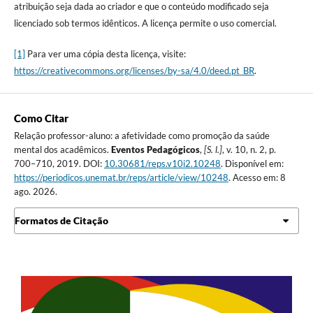
atribuição seja dada ao criador e que o conteúdo modificado seja
licenciado sob termos idênticos. A licença permite o uso comercial.
[1]
Para ver uma cópia desta licença, visite:
https://creativecommons.org/licenses/by-sa/4.0/deed.pt_BR
.
Como Citar
Relação professor-aluno: a afetividade como promoção da saúde
mental dos acadêmicos.
Eventos Pedagógicos
,
[S. l.]
, v. 10, n. 2, p.
700–710, 2019. DOI:
10.30681/reps.v10i2.10248
. Disponível em:
https://periodicos.unemat.br/reps/article/view/10248
. Acesso em: 8
ago. 2026.
Formatos de Citação