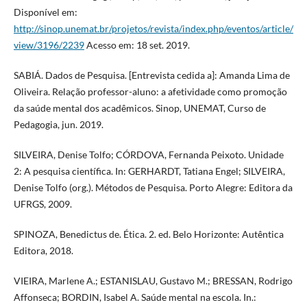
Disponível em:
http://sinop.unemat.br/projetos/revista/index.php/eventos/article/
view/3196/2239
Acesso em: 18 set. 2019.
SABIÁ. Dados de Pesquisa. [Entrevista cedida a]: Amanda Lima de
Oliveira. Relação professor-aluno: a afetividade como promoção
da saúde mental dos acadêmicos. Sinop, UNEMAT, Curso de
Pedagogia, jun. 2019.
SILVEIRA, Denise Tolfo; CÓRDOVA, Fernanda Peixoto. Unidade
2: A pesquisa científica. In: GERHARDT, Tatiana Engel; SILVEIRA,
Denise Tolfo (org.). Métodos de Pesquisa. Porto Alegre: Editora da
UFRGS, 2009.
SPINOZA, Benedictus de. Ética. 2. ed. Belo Horizonte: Autêntica
Editora, 2018.
VIEIRA, Marlene A.; ESTANISLAU, Gustavo M.; BRESSAN, Rodrigo
Affonseca; BORDIN, Isabel A. Saúde mental na escola. In.: