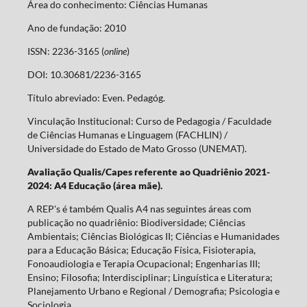
Área do conhecimento: Ciências Humanas
Ano de fundação: 2010
ISSN: 2236-3165 (
online
)
DOI: 10.30681/2236-3165
Título abreviado: Even. Pedagóg.
Vinculação Institucional: Curso de Pedagogia / Faculdade
de Ciências Humanas e Linguagem (FACHLIN) /
Universidade do Estado de Mato Grosso (UNEMAT).
Avaliação Qualis/Capes referente ao Quadriênio 2021-
2024: A4 Educação (área mãe).
A REP's é também Qualis A4 nas seguintes áreas com
publicação no quadriênio: Biodiversidade; Ciências
Ambientais; Ciências Biológicas II; Ciências e Humanidades
para a Educação Básica; Educação Física, Fisioterapia,
Fonoaudiologia e Terapia Ocupacional; Engenharias III;
Ensino; Filosofia; Interdisciplinar; Linguística e Literatura;
Planejamento Urbano e Regional / Demografia; Psicologia e
Sociologia.