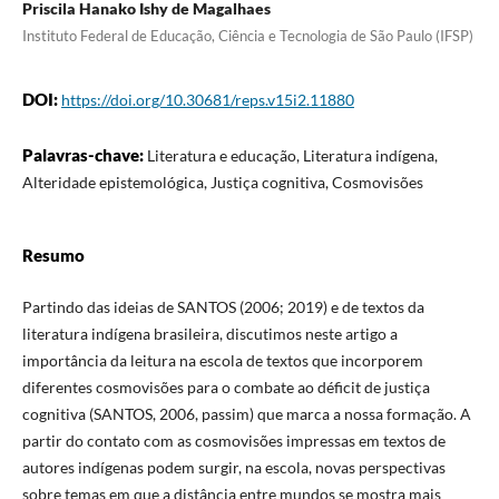
Priscila Hanako Ishy de Magalhaes
Instituto Federal de Educação, Ciência e Tecnologia de São Paulo (IFSP)
DOI:
https://doi.org/10.30681/reps.v15i2.11880
Palavras-chave:
Literatura e educação, Literatura indígena,
Alteridade epistemológica, Justiça cognitiva, Cosmovisões
Resumo
Partindo das ideias de SANTOS (2006; 2019) e de textos da
literatura indígena brasileira, discutimos neste artigo a
importância da leitura na escola de textos que incorporem
diferentes cosmovisões para o combate ao déficit de justiça
cognitiva (SANTOS, 2006, passim) que marca a nossa formação. A
partir do contato com as cosmovisões impressas em textos de
autores indígenas podem surgir, na escola, novas perspectivas
sobre temas em que a distância entre mundos se mostra mais