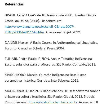
Referências
BRASIL. Lei nº 11,645, de 10 de março de 2008. Brasília: Diário
Oficial da União, [2008]. Disponível em:
http://www.planalto.gov.br/ccivil_03/_ato2007-
2010/2008/lei/l11645.htm
. Acesso em: 08 jul. 2022.
DANESI, Marcel. A Basic Course in Anthropological Linguistics.
Toronto: Canadian Scholars’ Press, 2004.
FUNARI, Pedro Paulo; PIÑÓN, Ana. A Temática Indígena na
Escola: subsídios para professores. São Paulo: Contexto, 2011.
MARCHIORO, Marcio. Questão indígena no Brasil: uma
perspectiva histórica. Curitiba: InterSaberes, 2018.
MUNDURUKU, Daniel. O Banquete dos Deuses: conversa sobre a
origem e a cultura brasileira. São Paulo: Global, 2013. E-book.
Disponível em:
https://plataforma.bvirtual.com.br
. Acesso em: 8