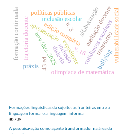
mediação docente
alfabetização
formação continuada
vulnerabilidade social
políticas públicas
inclusão escolar
trajetória docente
cotidianos escolares
edição completa
apresentação
n. 3
transtorno
nov./dez. 2025
expediente
inclusão
dislexia
v. 16
bullying
43 ed.
práxis
olimpíada de matemática
Formações linguísticas do sujeito: as fronteiras entre a
linguagem formal e a linguagem informal
739
A pesquisa-ação como agente transformador na área da