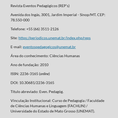
Revista Eventos Pedagógicos (REP’s)
Avenida dos Ingás, 3001, Jardim Imperial - Sinop/MT. CEP:
78.550-000
Telefone: +55 (66) 3511-2126
Site:
https://periodicos.unemat.br/index.php/reps
E-mail:
eventospedagogicos@unemat.br
Área do conhecimento: Ciências Humanas
Ano de fundação: 2010
ISSN: 2236-3165 (
online
)
DOI: 10.30681/2236-3165
Título abreviado: Even. Pedagóg.
Vinculação Institucional: Curso de Pedagogia / Faculdade
de Ciências Humanas e Linguagem (FACHLIN) /
Universidade do Estado de Mato Grosso (UNEMAT).