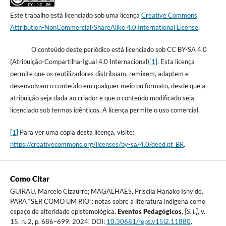
Este trabalho está licenciado sob uma licença
Creative Commons
Attribution-NonCommercial-ShareAlike 4.0 International License
.
O conteúdo deste periódico está licenciado sob CC BY-SA 4.0
(Atribuição-Compartilha-Igual 4.0 Internacional)
[1]
. Esta licença
permite que os reutilizadores distribuam, remixem, adaptem e
desenvolvam o conteúdo em qualquer meio ou formato, desde que a
atribuição seja dada ao criador e que o conteúdo modificado seja
licenciado sob termos idênticos. A licença permite o uso comercial.
[1]
Para ver uma cópia desta licença, visite:
https://creativecommons.org/licenses/by-sa/4.0/deed.pt_BR
.
Como Citar
GUIRAU, Marcelo Cizaurre; MAGALHAES, Priscila Hanako Ishy de.
PARA “SER COMO UM RIO”: notas sobre a literatura indígena como
espaço de alteridade epistemológica.
Eventos Pedagógicos
,
[S. l.]
, v.
15, n. 2, p. 686–699, 2024. DOI:
10.30681/reps.v15i2.11880
.