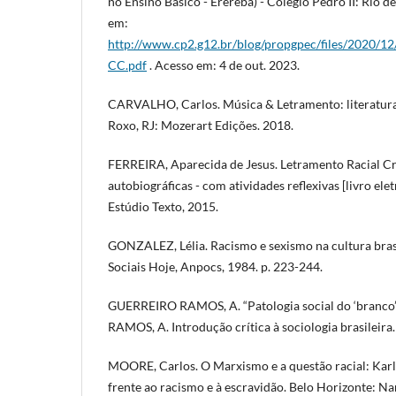
no Ensino Básico - Ererebá) - Colégio Pedro II: Rio d
em:
http://www.cp2.g12.br/blog/propgpec/files/202
CC.pdf
. Acesso em: 4 de out. 2023.
CARVALHO, Carlos. Música & Letramento: literatura 
Roxo, RJ: Mozerart Edições. 2018.
FERREIRA, Aparecida de Jesus. Letramento Racial Crí
autobiográficas - com atividades reflexivas [livro ele
Estúdio Texto, 2015.
GONZALEZ, Lélia. Racismo e sexismo na cultura brasi
Sociais Hoje, Anpocs, 1984. p. 223-244.
GUERREIRO RAMOS, A. “Patologia social do ‘branco’ 
RAMOS, A. Introdução crítica à sociologia brasileira.
MOORE, Carlos. O Marxismo e a questão racial: Karl
frente ao racismo e à escravidão. Belo Horizonte: Na