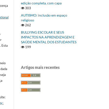
edição completa, com capa
icença
303
AUTISMO: inclusão em espaço
tional
religioso
262
BULLYING ESCOLAR E SEUS
á
IMPACTOS NA APRENDIZAGEM E
o-
SAÚDE MENTAL DOS ESTUDANTES
]
. Esta
199
meio
Artigos mais recentes
a dada
 seja
ça
ite:
by-