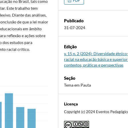
PDF
cação no Brasil, tais como
lar. Este trabalho tem
lexivo. Diante das análises,
Publicado
onclusão de que a lei maior
31-07-2024
 educacionais em âmbito
ara reflexão e ações sobre
o dos estudos para
Edição
o racial crítico.
v. 15 n. 2 (2024): Diversidade étnico
racial na educação básica e superior
contextos, práticas e perspectivas
Seção
Tema em Pauta
Licença
Copyright (c) 2024 Eventos Pedagógic