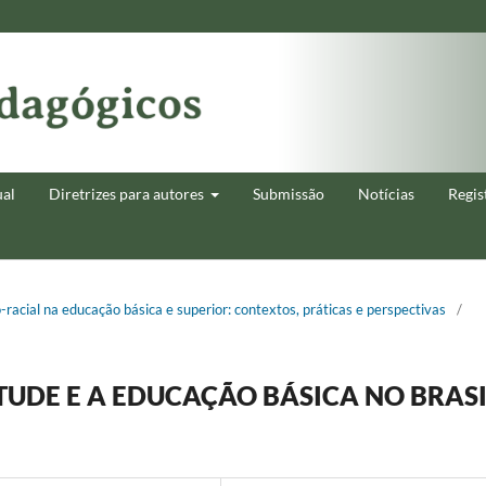
ual
Diretrizes para autores
Submissão
Notícias
Regis
o-racial na educação básica e superior: contextos, práticas e perspectivas
/
UDE E A EDUCAÇÃO BÁSICA NO BRASI