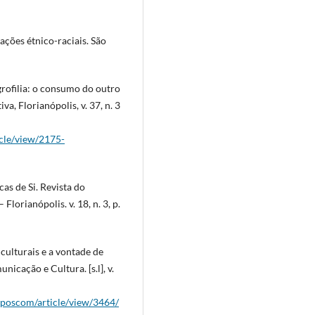
ações étnico-raciais. São
rofilia: o consumo do outro
a, Florianópolis, v. 37, n. 3
icle/view/2175-
as de Si. Revista do
orianópolis. v. 18, n. 3, p.
culturais e a vontade de
cação e Cultura. [s.l], v.
aposcom/article/view/3464/