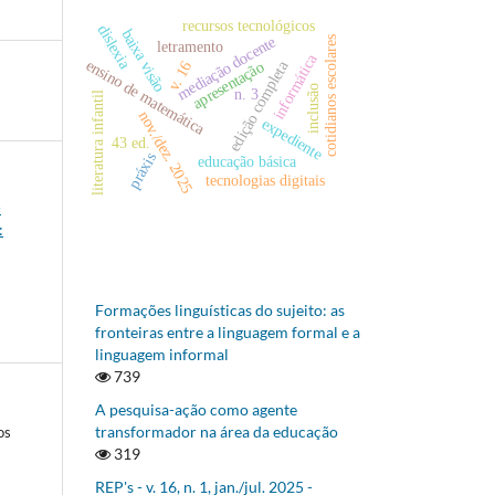
recursos tecnológicos
dislexia
baixa visão
mediação docente
cotidianos escolares
letramento
informática
ensino de matemática
edição completa
apresentação
v. 16
inclusão
n. 3
literatura infantil
nov./dez. 2025
expediente
43 ed.
práxis
educação básica
tecnologias digitais
-
:
Formações linguísticas do sujeito: as
fronteiras entre a linguagem formal e a
linguagem informal
739
A pesquisa-ação como agente
transformador na área da educação
os
319
REP's - v. 16, n. 1, jan./jul. 2025 -