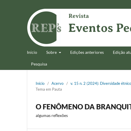
Início
Sobre
Edições anteriores
Edição at
Pesquisa
Início
/
Acervo
/
v. 15 n. 2 (2024): Diversidade étnic
Tema em Pauta
O FENÔMENO DA BRANQUIT
algumas reflexões