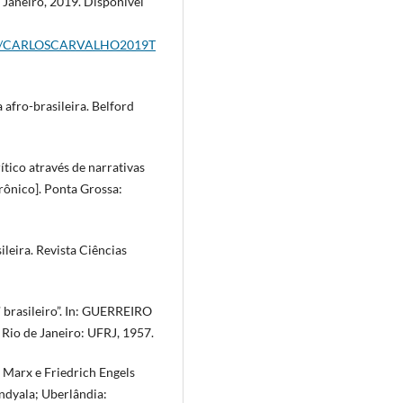
e Janeiro, 2019. Disponível
0/12/CARLOSCARVALHO2019T
afro-brasileira. Belford
tico através de narrativas
trônico]. Ponta Grossa:
leira. Revista Ciências
brasileiro”. In: GUERREIRO
 Rio de Janeiro: UFRJ, 1957.
 Marx e Friedrich Engels
ndyala; Uberlândia: