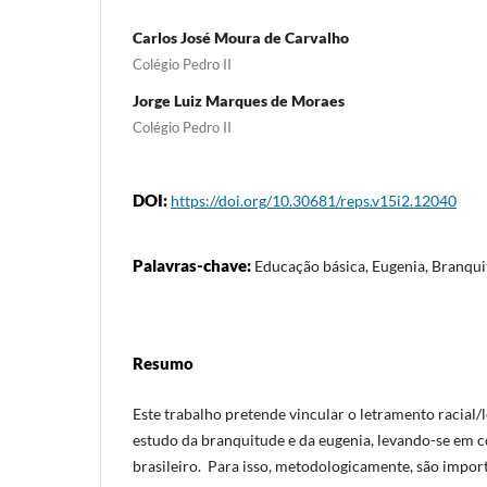
Carlos José Moura de Carvalho
Colégio Pedro II
Jorge Luiz Marques de Moraes
Colégio Pedro II
DOI:
https://doi.org/10.30681/reps.v15i2.12040
Palavras-chave:
Educação básica, Eugenia, Branqu
Resumo
Este trabalho pretende vincular o letramento racial/l
estudo da branquitude e da eugenia, levando-se em 
brasileiro. Para isso, metodologicamente, são import