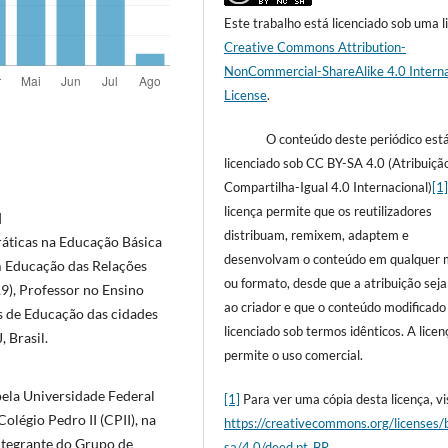
Este trabalho está licenciado sob uma l
Creative Commons Attribution-
NonCommercial-ShareAlike 4.0 Interna
License
.
O conteúdo deste periódico est
licenciado sob CC BY-SA 4.0 (Atribuiçã
Compartilha-Igual 4.0 Internacional)
[1
licença permite que os reutilizadores
I
distribuam, remixem, adaptem e
áticas na Educação Básica
desenvolvam o conteúdo em qualquer 
em Educação das Relações
ou formato, desde que a atribuição sej
9), Professor no Ensino
ao criador e que o conteúdo modificado
is de Educação das cidades
licenciado sob termos idênticos. A licen
, Brasil.
permite o uso comercial.
pela Universidade Federal
[1]
Para ver uma cópia desta licença, vis
olégio Pedro II (CPII), na
https://creativecommons.org/licenses/
ntegrante do Grupo de
sa/4.0/deed.pt_BR
.