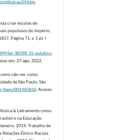
constituicao24.htm
.
da criar escolas de
 mais populosos do Império.
27, Página 71, v. 1 pt. I
1899/lei-38398-15-outubro-
esso em: 27 ago. 2022.
 como não-ser como
idade de São Paulo, São
.br/item/001465832
. Acesso
Música & Letramento como
brasileiro na Educação
 Janeiro. 2019. Trabalho de
 Relações Étnico-Raciais