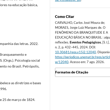
dores na educação básica,
Como Citar
CARVALHO, Carlos José Moura de;
MORAES, Jorge Luiz Marques de. O
FENÔMENO DA BRANQUITUDE E A
EDUCAÇÃO BÁSICA NO BRASIL : alg
reflexões.
Eventos Pedagógicos
,
[S. l.]
,
mpanhia das letras. 2022.
n. 2, p. 432–445, 2024. DOI:
10.30681/reps.v15i2.12040
. Disponív
. Branqueamento e
https://periodicos.unemat.br/reps/artic
 (Orgs.). Psicologia social
w/12040
. Acesso em: 7 ago. 2026.
nto no Brasil. Petrópolis,
Formatos de Citação
belece as diretrizes e bases
1996.
de 25 de março de 1824.