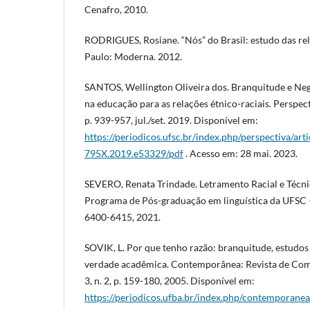
Cenafro, 2010.
RODRIGUES, Rosiane. “Nós” do Brasil: estudo das rel
Paulo: Moderna. 2012.
SANTOS, Wellington Oliveira dos. Branquitude e Neg
na educação para as relações étnico-raciais. Perspectiv
p. 939-957, jul./set. 2019. Disponível em:
https://periodicos.ufsc.br/index.php/perspectiva/art
795X.2019.e53329/pdf
. Acesso em: 28 mai. 2023.
SEVERO, Renata Trindade. Letramento Racial e Técnic
Programa de Pós-graduação em linguística da UFSC – Fl
6400-6415, 2021.
SOVIK, L. Por que tenho razão: branquitude, estudos 
verdade acadêmica. Contemporânea: Revista de Comuni
3, n. 2, p. 159-180, 2005. Disponível em:
https://periodicos.ufba.br/index.php/contemporane