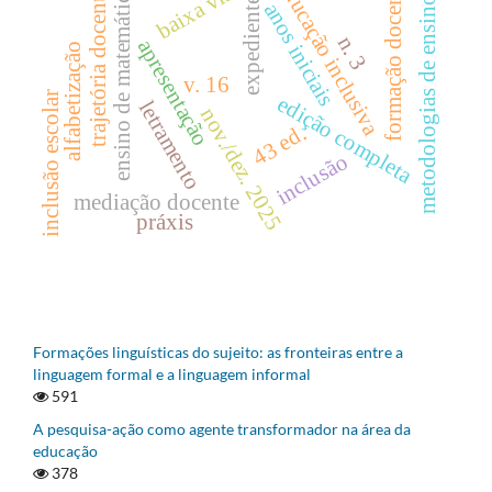
baixa visão
educação inclusiva
formação docente
ensino de matemática
trajetória docente
metodologias de ensino
expediente
anos iniciais
n. 3
apresentação
alfabetização
v. 16
inclusão escolar
edição completa
letramento
nov./dez. 2025
43 ed.
inclusão
mediação docente
práxis
Formações linguísticas do sujeito: as fronteiras entre a
linguagem formal e a linguagem informal
591
A pesquisa-ação como agente transformador na área da
educação
378