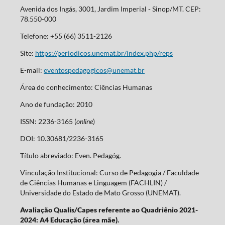
Avenida dos Ingás, 3001, Jardim Imperial - Sinop/MT. CEP:
78.550-000
Telefone: +55 (66) 3511-2126
Site:
https://periodicos.unemat.br/index.php/reps
E-mail:
eventospedagogicos@unemat.br
Área do conhecimento: Ciências Humanas
Ano de fundação: 2010
ISSN: 2236-3165 (
online
)
DOI: 10.30681/2236-3165
Título abreviado: Even. Pedagóg.
Vinculação Institucional: Curso de Pedagogia / Faculdade
de Ciências Humanas e Linguagem (FACHLIN) /
Universidade do Estado de Mato Grosso (UNEMAT).
Avaliação Qualis/Capes referente ao Quadriênio 2021-
2024: A4 Educação (área mãe).