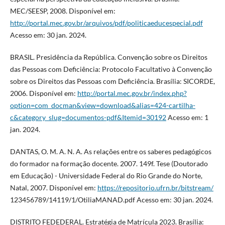
MEC/SEESP, 2008. Disponível em:
http://portal.mec.gov.br/arquivos/pdf/politicaeducespecial.pdf
Acesso em: 30 jan. 2024.
BRASIL. Presidência da República. Convenção sobre os Direitos
das Pessoas com Deficiência: Protocolo Facultativo à Convenção
sobre os Direitos das Pessoas com Deficiência. Brasília: SICORDE,
2006. Disponível em:
http://portal.mec.gov.br/index.php?
option=com_docman&view=download&alias=424-cartilha-
c&category_slug=documentos-pdf&Itemid=30192
Acesso em: 1
jan. 2024.
DANTAS, O. M. A. N. A. As relações entre os saberes pedagógicos
do formador na formação docente. 2007. 149f. Tese (Doutorado
em Educação) - Universidade Federal do Rio Grande do Norte,
Natal, 2007. Disponível em:
https://repositorio.ufrn.br/bitstream/
123456789/14119/1/OtiliaMANAD.pdf Acesso em: 30 jan. 2024.
DISTRITO FEDEDERAL. Estratégia de Matrícula 2023. Brasília: