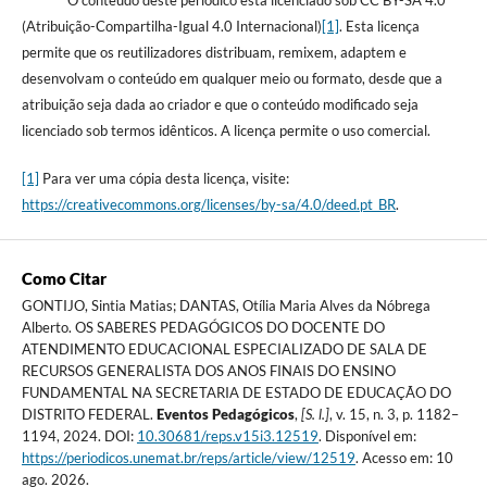
O conteúdo deste periódico está licenciado sob CC BY-SA 4.0
(Atribuição-Compartilha-Igual 4.0 Internacional)
[1]
. Esta licença
permite que os reutilizadores distribuam, remixem, adaptem e
desenvolvam o conteúdo em qualquer meio ou formato, desde que a
atribuição seja dada ao criador e que o conteúdo modificado seja
licenciado sob termos idênticos. A licença permite o uso comercial.
[1]
Para ver uma cópia desta licença, visite:
https://creativecommons.org/licenses/by-sa/4.0/deed.pt_BR
.
Como Citar
GONTIJO, Sintia Matias; DANTAS, Otília Maria Alves da Nóbrega
Alberto. OS SABERES PEDAGÓGICOS DO DOCENTE DO
ATENDIMENTO EDUCACIONAL ESPECIALIZADO DE SALA DE
RECURSOS GENERALISTA DOS ANOS FINAIS DO ENSINO
FUNDAMENTAL NA SECRETARIA DE ESTADO DE EDUCAÇÃO DO
DISTRITO FEDERAL.
Eventos Pedagógicos
,
[S. l.]
, v. 15, n. 3, p. 1182–
1194, 2024. DOI:
10.30681/reps.v15i3.12519
. Disponível em:
https://periodicos.unemat.br/reps/article/view/12519
. Acesso em: 10
ago. 2026.