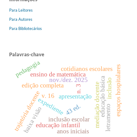
Para Leitores
Para Autores
Para Bibliotecários
Palavras-chave
pedagogia
espaços hospitalares
cotidianos escolares
ensino de matemática
educação básica
nov./dez. 2025
inclusão
mediação docente
edição completa
n. 3
trajetória docente
v. 16
apresentação
expediente
43 ed.
letramento
baixa visão
inclusão escolar
educação infantil
anos iniciais