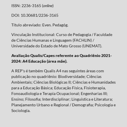
ISSN: 2236-3165 (
online
)
DOI: 10.30681/2236-3165
Título abreviado: Even. Pedagóg.
Vinculação Institucional: Curso de Pedagogia / Faculdade
de Ciências Humanas e Linguagem (FACHLIN) /
Universidade do Estado de Mato Grosso (UNEMAT).
Avaliação Qualis/Capes referente ao Quadriênio 2021-
2024: A4 Educação (área mãe).
A REP's é também Qualis A4 nas seguintes áreas com
publicação no quadriênio: Biodiversidade; Ciências
Ambientais; Ciências Biológicas II; Ciências e Humanidades
para a Educação Básica; Educação Física, Fisioterapia,
Fonoaudiologia e Terapia Ocupacional; Engenharias III;
Ensino; Filosofia; Interdisciplinar; Linguística e Literatura;
Planejamento Urbano e Regional / Demografia; Psicologia e
Sociologia.