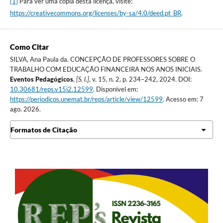
[1]
Para ver uma cópia desta licença, visite:
https://creativecommons.org/licenses/by-sa/4.0/deed.pt_BR
.
Como Citar
SILVA, Ana Paula da. CONCEPÇÃO DE PROFESSORES SOBRE O
TRABALHO COM EDUCAÇÃO FINANCEIRA NOS ANOS INICIAIS.
Eventos Pedagógicos
,
[S. l.]
, v. 15, n. 2, p. 234–242, 2024. DOI:
10.30681/reps.v15i2.12599
. Disponível em:
https://periodicos.unemat.br/reps/article/view/12599
. Acesso em: 7
ago. 2026.
Formatos de Citação