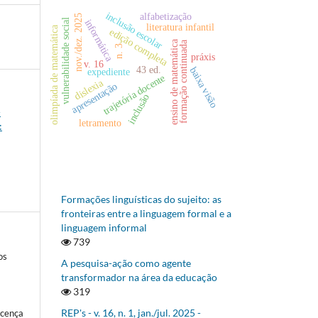
inclusão escolar
alfabetização
nov./dez. 2025
informática
vulnerabilidade social
literatura infantil
olimpíada de matemática
edição completa
ensino de matemática
formação continuada
n. 3
práxis
v. 16
43 ed.
baixa visão
expediente
trajetória docente
dislexia
apresentação
inclusão
-
letramento
:
Formações linguísticas do sujeito: as
fronteiras entre a linguagem formal e a
linguagem informal
739
os
A pesquisa-ação como agente
transformador na área da educação
319
REP's - v. 16, n. 1, jan./jul. 2025 -
icença