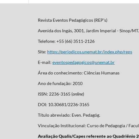
Revista Eventos Pedagógicos (REP’s)
Avenida dos Ingás, 3001, Jardim Imperial - Sinop/M
Telefone: +55 (66) 3511-2126
Site:
https://periodicos.unemat.br/index.php/reps
E-mail:
eventospedagogicos@unemat.br
Área do conhecimento: Ciências Humanas
Ano de fundação: 2010
ISSN: 2236-3165 (
online
)
DOI: 10.30681/2236-3165
Título abreviado: Even. Pedagóg.
Vinculação Institucional: Curso de Pedagogia / Fa
Avaliação Qualis/Capes referente ao Quadriênio 