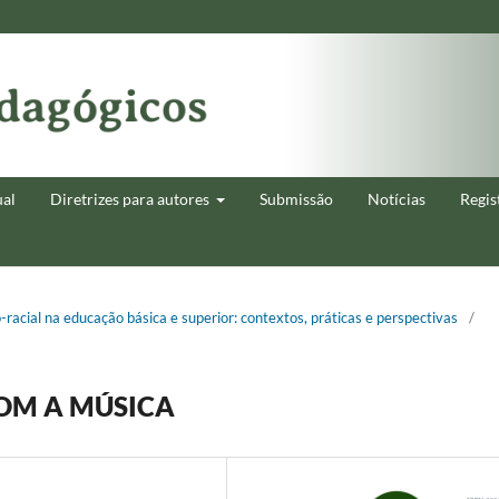
ual
Diretrizes para autores
Submissão
Notícias
Regis
o-racial na educação básica e superior: contextos, práticas e perspectivas
/
OM A MÚSICA