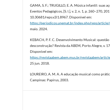
GAMA, S. F.; TRUGILLO, E. A. Música infantil: suas aç
Eventos Pedagógicos, [S. l.], v. 2, n. 1, p. 260–270, 20
10.30681/reps.v2i1.8967. Disponível em:
https://periodicos.unemat.br/index.php/reps/article
maio. 2024.
KEBACH, P. F. C. Desenvolvimento Musical: questão 
desconstrução? Revista da ABEM, Porto Alegre, v. 17, 
Disponível em:
https://revistaabem.abem.mus.br/revistaabem/artic
25 jun. 2018.
LOUREIRO, A. M. A. A educação musical como prática
Campinas: Papirus, 2003.