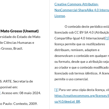
Creative Commons Attribution-
NonCommercial-ShareAlike 4.0 Interna
License
.
O conteúdo deste periódico est
de Mato Grosso (Unemat)
licenciado sob CC BY-SA 4.0 (Atribuiçã
rsidade do Estado de Mato
Compartilha-Igual 4.0 Internacional)
[1
 de Ciências Humanas e
licença permite que os reutilizadores
Grosso, Brasil.
distribuam, remixem, adaptem e
desenvolvam o conteúdo em qualquer 
ou formato, desde que a atribuição sej
ao criador e que o conteúdo modificado
licenciado sob termos idênticos. A licen
permite o uso comercial.
ARTE. Secretaria de
sponível em:
[1]
Para ver uma cópia desta licença, vis
f
. Acesso em: 08 maio 2024.
https://creativecommons.org/licenses/
sa/4.0/deed.pt_BR
.
ão Paulo: Contexto, 2009.