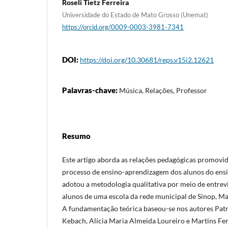
Roseli Tietz Ferreira
Universidade do Estado de Mato Grosso (Unemat)
https://orcid.org/0009-0003-3981-7341
DOI:
https://doi.org/10.30681/reps.v15i2.12621
Palavras-chave:
Música, Relações, Professor
Resumo
Este artigo aborda as relações pedagógicas promovid
processo de ensino-aprendizagem dos alunos do ens
adotou a metodologia qualitativa por meio de entrev
alunos de uma escola da rede municipal de Sinop, Ma
A fundamentação teórica baseou-se nos autores Pa
Kebach, Alícia Maria Almeida Loureiro e Martins F