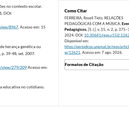
ões no contexto escolar.
Como Citar
11. DOI:
FERREIRA, Roseli Tietz. RELAÇÕES
PEDAGÓGICAS COM A MÚSICA.
Eve
/view/8967
. Acesso em: 15
Pedagógicos
,
[S. l.]
, v. 15, n. 2, p. 375
2024. DOI:
10.30681/reps.v15i2.126
Disponível em:
de herança genética ou
https://periodicos.unemat.br/reps/artic
w/12621
. Acesso em: 7 ago. 2026.
p. 39-48, set. 2007.
Formatos de Citação
le/view/279/209
Acesso em:
 educativa no cotidiano.