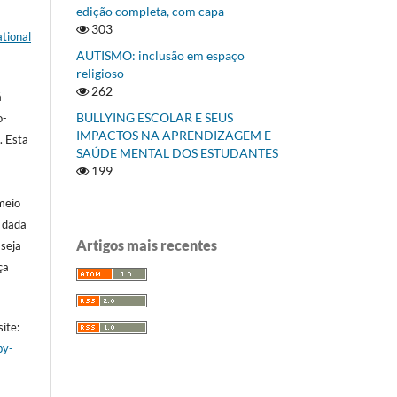
edição completa, com capa
303
tional
AUTISMO: inclusão em espaço
religioso
262
á
BULLYING ESCOLAR E SEUS
o-
IMPACTOS NA APRENDIZAGEM E
]
. Esta
SAÚDE MENTAL DOS ESTUDANTES
199
meio
a dada
Artigos mais recentes
 seja
ça
ite:
by-