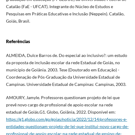
Catalão (FaE - UFCAT). Integrante do Núcleo de Estudos e
Pesquisas em Práticas Educativas e Inclusão (Neppein). Catalão,
Goiás, Brasil.
Referências
ALMEIDA, Dulce Barros de. Do especial ao inclusivo?: um estudo
da proposta de inclusão escolar da rede Estadual de Goiás, no
município de Goiânia. 2003. Tese (Doutorado em Educação) -
Coordenação de Pós-Graduação da Universidade Estadual de
Campinas. Universidade Estadual de Campinas: Campinas, 2003.
AMOURY, Jamyle. Professores questionam projeto de lei que
prevê novo cargo de profissional de apoio escolar na rede
estadual de Goiás.G1. Globo, Goiânia, 2022. Disponível em:
https://g1.globo.com/go/goias/noticia/2022/12/14/professores-e-
entidades-questionam-projeto-de-lei-que-institui-novo-cargo-de-
profissional-de-apoio-escolar-na-rede-estadual-de-ensino-de-