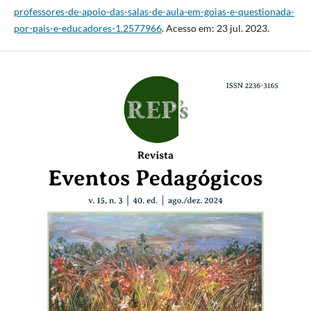
professores-de-apoio-das-salas-de-aula-em-goias-e-questionada-
por-pais-e-educadores-1.2577966
. Acesso em: 23 jul. 2023.