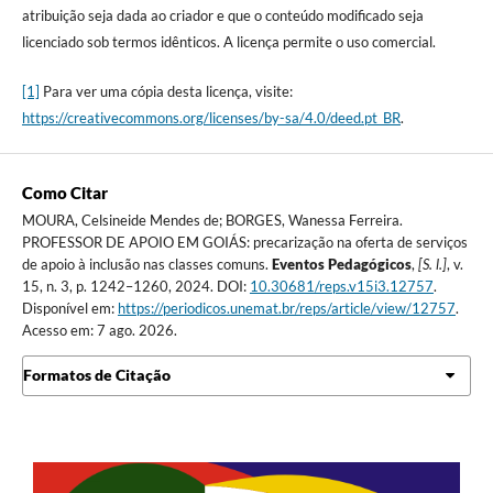
atribuição seja dada ao criador e que o conteúdo modificado seja
licenciado sob termos idênticos. A licença permite o uso comercial.
[1]
Para ver uma cópia desta licença, visite:
https://creativecommons.org/licenses/by-sa/4.0/deed.pt_BR
.
Como Citar
MOURA, Celsineide Mendes de; BORGES, Wanessa Ferreira.
PROFESSOR DE APOIO EM GOIÁS: precarização na oferta de serviços
de apoio à inclusão nas classes comuns.
Eventos Pedagógicos
,
[S. l.]
, v.
15, n. 3, p. 1242–1260, 2024. DOI:
10.30681/reps.v15i3.12757
.
Disponível em:
https://periodicos.unemat.br/reps/article/view/12757
.
Acesso em: 7 ago. 2026.
Formatos de Citação