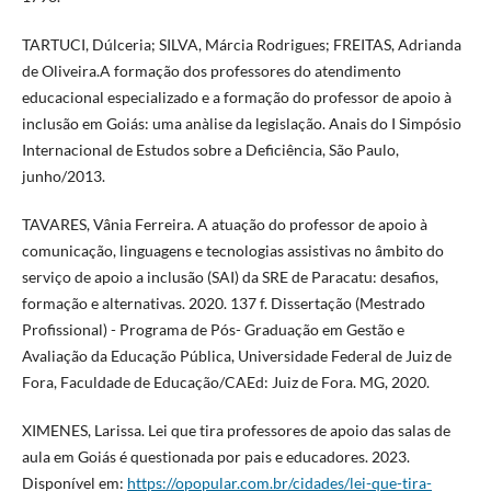
TARTUCI, Dúlceria; SILVA, Márcia Rodrigues; FREITAS, Adrianda
de Oliveira.A formação dos professores do atendimento
educacional especializado e a formação do professor de apoio à
inclusão em Goiás: uma anàlise da legislação. Anais do I Simpósio
Internacional de Estudos sobre a Deficiência, São Paulo,
junho/2013.
TAVARES, Vânia Ferreira. A atuação do professor de apoio à
comunicação, linguagens e tecnologias assistivas no âmbito do
serviço de apoio a inclusão (SAI) da SRE de Paracatu: desafios,
formação e alternativas. 2020. 137 f. Dissertação (Mestrado
Profissional) - Programa de Pós- Graduação em Gestão e
Avaliação da Educação Pública, Universidade Federal de Juiz de
Fora, Faculdade de Educação/CAEd: Juiz de Fora. MG, 2020.
XIMENES, Larissa. Lei que tira professores de apoio das salas de
aula em Goiás é questionada por pais e educadores. 2023.
Disponível em:
https://opopular.com.br/cidades/lei-que-tira-