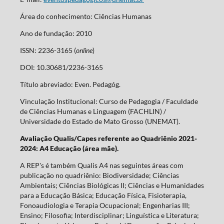
Área do conhecimento: Ciências Humanas
Ano de fundação: 2010
ISSN: 2236-3165 (
online
)
DOI: 10.30681/2236-3165
Título abreviado: Even. Pedagóg.
Vinculação Institucional: Curso de Pedagogia / Faculdade
de Ciências Humanas e Linguagem (FACHLIN) /
Universidade do Estado de Mato Grosso (UNEMAT).
Avaliação Qualis/Capes referente ao Quadriênio 2021-
2024: A4 Educação (área mãe).
A REP's é também Qualis A4 nas seguintes áreas com
publicação no quadriênio: Biodiversidade; Ciências
Ambientais; Ciências Biológicas II; Ciências e Humanidades
para a Educação Básica; Educação Física, Fisioterapia,
Fonoaudiologia e Terapia Ocupacional; Engenharias III;
Ensino; Filosofia; Interdisciplinar; Linguística e Literatura;