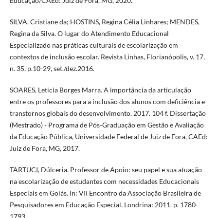
Educação/CAEd: Juiz de Fora, MG, 2020.
SILVA, Cristiane da; HOSTINS, Regina Célia Linhares; MENDES,
Regina da Silva. O lugar do Atendimento Educacional
Especializado nas práticas culturais de escolarização em
contextos de inclusão escolar. Revista Linhas, Florianópolis, v. 17,
n. 35, p.10-29, set./dez.2016.
SOARES, Leticia Borges Marra. A importância da articulação
entre os professores para a inclusão dos alunos com deficiência e
transtornos globais do desenvolvimento. 2017. 104 f. Dissertação
(Mestrado) - Programa de Pós-Graduação em Gestão e Avaliação
da Educação Pública, Universidade Federal de Juiz de Fora, CAEd:
Juiz de Fora, MG, 2017.
TARTUCI, Dúlceria. Professor de Apoio: seu papel e sua atuação
na escolarização de estudantes com necessidades Educacionais
Especiais em Goiás. In: VII Encontro da Associação Brasileira de
Pesquisadores em Educação Especial. Londrina: 2011. p. 1780-
1793.