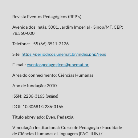
Revista Eventos Pedagógicos (REP’s)
Avenida dos Ingás, 3001, Jardim Imperial - Sinop/MT. CEP:
78.550-000
Telefone: +55 (66) 3511-2126
Site:
https://periodicos.unemat.br/index.php/reps
E-mail:
eventospedagogicos@unemat.br
Área do conhecimento: Ciências Humanas
Ano de fundação: 2010
ISSN: 2236-3165 (
online
)
DOI: 10.30681/2236-3165
Título abreviado: Even. Pedagóg.
Vinculação Institucional: Curso de Pedagogia / Faculdade
de Ciências Humanas e Linguagem (FACHLIN) /