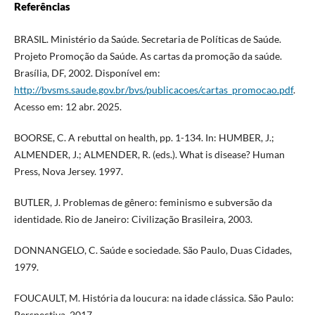
Referências
BRASIL. Ministério da Saúde. Secretaria de Políticas de Saúde.
Projeto Promoção da Saúde. As cartas da promoção da saúde.
Brasília, DF, 2002. Disponível em:
http://bvsms.saude.gov.br/bvs/publicacoes/cartas_promocao.pdf
.
Acesso em: 12 abr. 2025.
BOORSE, C. A rebuttal on health, pp. 1-134. In: HUMBER, J.;
ALMENDER, J.; ALMENDER, R. (eds.). What is disease? Human
Press, Nova Jersey. 1997.
BUTLER, J. Problemas de gênero: feminismo e subversão da
identidade. Rio de Janeiro: Civilização Brasileira, 2003.
DONNANGELO, C. Saúde e sociedade. São Paulo, Duas Cidades,
1979.
FOUCAULT, M. História da loucura: na idade clássica. São Paulo:
Perspectiva, 2017.