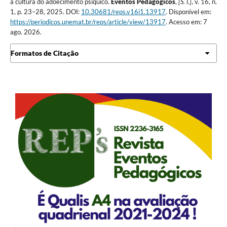
a cultura do adoecimento psíquico.
Eventos Pedagógicos
,
[S. l.]
, v. 16, n.
1, p. 23–28, 2025. DOI:
10.30681/reps.v16i1.13917
. Disponível em:
https://periodicos.unemat.br/reps/article/view/13917
. Acesso em: 7
ago. 2026.
Formatos de Citação