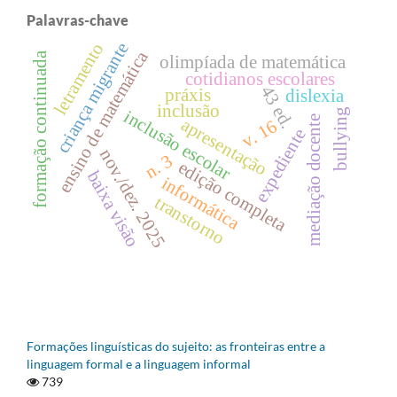
Palavras-chave
letramento
criança migrante
ensino de matemática
formação continuada
olimpíada de matemática
cotidianos escolares
43 ed.
práxis
dislexia
inclusão
bullying
inclusão escolar
mediação docente
apresentação
v. 16
expediente
nov./dez. 2025
n. 3
edição completa
baixa visão
informática
transtorno
Formações linguísticas do sujeito: as fronteiras entre a
linguagem formal e a linguagem informal
739