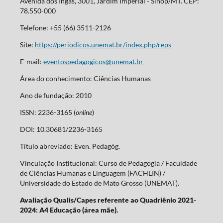
Avenida dos Ingás, 3001, Jardim Imperial - Sinop/MT. CEP:
78.550-000
Telefone: +55 (66) 3511-2126
Site:
https://periodicos.unemat.br/index.php/reps
E-mail:
eventospedagogicos@unemat.br
Área do conhecimento: Ciências Humanas
Ano de fundação: 2010
ISSN: 2236-3165 (
online
)
DOI: 10.30681/2236-3165
Título abreviado: Even. Pedagóg.
Vinculação Institucional: Curso de Pedagogia / Faculdade
de Ciências Humanas e Linguagem (FACHLIN) /
Universidade do Estado de Mato Grosso (UNEMAT).
Avaliação Qualis/Capes referente ao Quadriênio 2021-
2024: A4 Educação (área mãe).