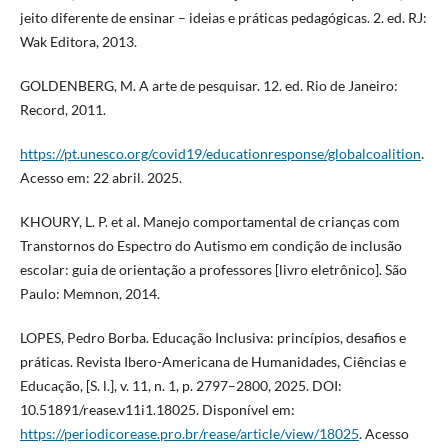
jeito diferente de ensinar – ideias e práticas pedagógicas. 2. ed. RJ:
Wak Editora, 2013.
GOLDENBERG, M. A arte de pesquisar. 12. ed. Rio de Janeiro:
Record, 2011.
https://pt.unesco.org/covid19/educationresponse/globalcoalition
.
Acesso em: 22 abril. 2025.
KHOURY, L. P. et al. Manejo comportamental de crianças com
Transtornos do Espectro do Autismo em condição de inclusão
escolar: guia de orientação a professores [livro eletrônico]. São
Paulo: Memnon, 2014.
LOPES, Pedro Borba. Educação Inclusiva: princípios, desafios e
práticas. Revista Ibero-Americana de Humanidades, Ciências e
Educação, [S. l.], v. 11, n. 1, p. 2797–2800, 2025. DOI:
10.51891/rease.v11i1.18025. Disponível em:
https://periodicorease.pro.br/rease/article/view/18025
. Acesso