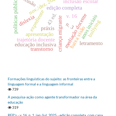
inclusão
nov./dez. 2025
políticas públicas
inclusão escolar
edição completa
expediente
43 ed.
mediação docente
v. 16
dislexia
anos iniciais
criança migrante
bullying
n. 3
baixa visão
práxis
apresentação
trajetória docente
letramento
educação inclusiva
transtorno
Formações linguísticas do sujeito: as fronteiras entre a
linguagem formal e a linguagem informal
739
A pesquisa-ação como agente transformador na área da
educação
319
REP's - v. 16, n. 1, jan./jul. 2025 - edição completa, com capa