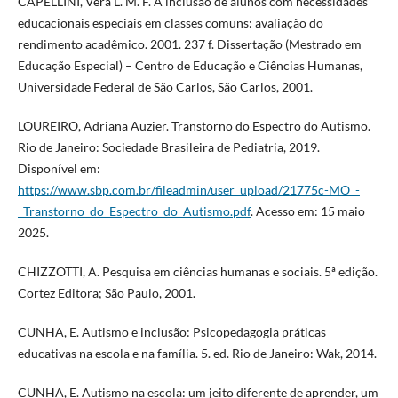
CAPELLINI, Vera L. M. F. A inclusão de alunos com necessidades
educacionais especiais em classes comuns: avaliação do
rendimento acadêmico. 2001. 237 f. Dissertação (Mestrado em
Educação Especial) – Centro de Educação e Ciências Humanas,
Universidade Federal de São Carlos, São Carlos, 2001.
LOUREIRO, Adriana Auzier. Transtorno do Espectro do Autismo.
Rio de Janeiro: Sociedade Brasileira de Pediatria, 2019.
Disponível em:
https://www.sbp.com.br/fileadmin/user_upload/21775c-MO_-
_Transtorno_do_Espectro_do_Autismo.pdf
. Acesso em: 15 maio
2025.
CHIZZOTTI, A. Pesquisa em ciências humanas e sociais. 5ª edição.
Cortez Editora; São Paulo, 2001.
CUNHA, E. Autismo e inclusão: Psicopedagogia práticas
educativas na escola e na família. 5. ed. Rio de Janeiro: Wak, 2014.
CUNHA, E. Autismo na escola: um jeito diferente de aprender, um