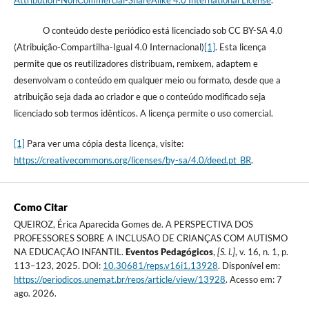
Attribution-NonCommercial-ShareAlike 4.0 International License
.
O conteúdo deste periódico está licenciado sob CC BY-SA 4.0
(Atribuição-Compartilha-Igual 4.0 Internacional)
[1]
. Esta licença
permite que os reutilizadores distribuam, remixem, adaptem e
desenvolvam o conteúdo em qualquer meio ou formato, desde que a
atribuição seja dada ao criador e que o conteúdo modificado seja
licenciado sob termos idênticos. A licença permite o uso comercial.
[1]
Para ver uma cópia desta licença, visite:
https://creativecommons.org/licenses/by-sa/4.0/deed.pt_BR
.
Como Citar
QUEIROZ, Érica Aparecida Gomes de. A PERSPECTIVA DOS
PROFESSORES SOBRE A INCLUSÃO DE CRIANÇAS COM AUTISMO
NA EDUCAÇÃO INFANTIL.
Eventos Pedagógicos
,
[S. l.]
, v. 16, n. 1, p.
113–123, 2025. DOI:
10.30681/reps.v16i1.13928
. Disponível em:
https://periodicos.unemat.br/reps/article/view/13928
. Acesso em: 7
ago. 2026.