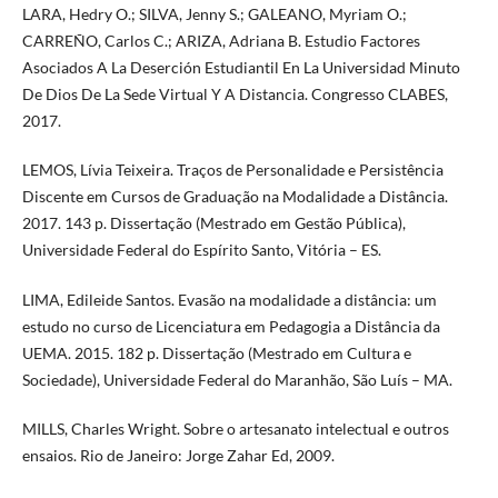
LARA, Hedry O.; SILVA, Jenny S.; GALEANO, Myriam O.;
CARREÑO, Carlos C.; ARIZA, Adriana B. Estudio Factores
Asociados A La Deserción Estudiantil En La Universidad Minuto
De Dios De La Sede Virtual Y A Distancia. Congresso CLABES,
2017.
LEMOS, Lívia Teixeira. Traços de Personalidade e Persistência
Discente em Cursos de Graduação na Modalidade a Distância.
2017. 143 p. Dissertação (Mestrado em Gestão Pública),
Universidade Federal do Espírito Santo, Vitória – ES.
LIMA, Edileide Santos. Evasão na modalidade a distância: um
estudo no curso de Licenciatura em Pedagogia a Distância da
UEMA. 2015. 182 p. Dissertação (Mestrado em Cultura e
Sociedade), Universidade Federal do Maranhão, São Luís – MA.
MILLS, Charles Wright. Sobre o artesanato intelectual e outros
ensaios. Rio de Janeiro: Jorge Zahar Ed, 2009.