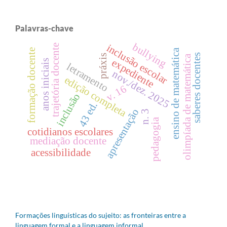
Palavras-chave
bullying
inclusão escolar
trajetória docente
formação docente
ensino de matemática
saberes docentes
práxis
olimpíada de matemática
expediente
anos iniciais
letramento
nov./dez. 2025
edição completa
v. 16
inclusão
43 ed.
apresentação
n. 3
pedagogia
cotidianos escolares
mediação docente
acessibilidade
Formações linguísticas do sujeito: as fronteiras entre a
linguagem formal e a linguagem informal