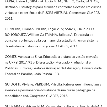
FARIA, Elaine T.; GIRAFFA, Lucia M. M.; NETTO, Carla; SANTOS,
Bettina S. Estratégias para auxiliar a controlar a evasão em cursos
virtuais: a experiência da PUCRS VIRTUAL. Congressos CLABES,
2011.
FERREIRA, Liliana S.; NEIRA, Edgar A. S.; SARAY, Claudia L.D.;
BOHÓRQUEZ, William C.; TRIANA, Juliette A. Estrategia de
consejería orientada a la permanencia estudiantil en un sistema
de estudios a distancia. Congresso CLABES, 2017.
GOMES, Vanessa da Silva. Educação a distância: gestão e evasão
na UFPB. 2017. 91 p. Dissertação (Mestrado Profissional em
Políticas Públicas, Gestão e Avaliação da Educação), Universidade
Federal da Paraíba, João Pessoa - PB.
GUIDOTTI, Viviane; VERDUM, Priscila. Fatores que influenciam a
evasão e a permanência dos alunos de um curso pedagogia na
modalidade ead. Congresso CLABES, 2013.
GUIMARÃES, Shirley M. M. Permanência discente: Gestão da EAD