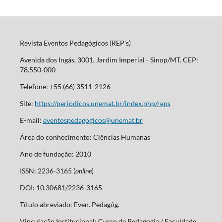
Revista Eventos Pedagógicos (REP’s)
Avenida dos Ingás, 3001, Jardim Imperial - Sinop/MT. CEP:
78.550-000
Telefone: +55 (66) 3511-2126
Site:
https://periodicos.unemat.br/index.php/reps
E-mail:
eventospedagogicos@unemat.br
Área do conhecimento: Ciências Humanas
Ano de fundação: 2010
ISSN: 2236-3165 (
online
)
DOI: 10.30681/2236-3165
Título abreviado: Even. Pedagóg.
Vinculação Institucional: Curso de Pedagogia / Faculdade