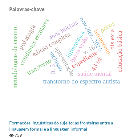
Palavras-chave
nov./dez. 2025
cotidianos escolares
anos iniciais
práxis
pedagogia
metodologias de ensino
letramento
dislexia
informática
educação básica
edição completa
baixa visão
v. 16
apresentação
expediente
inclusão
43 ed.
transtorno
n. 3
saúde mental
transtorno do espectro autista
Formações linguísticas do sujeito: as fronteiras entre a
linguagem formal e a linguagem informal
739