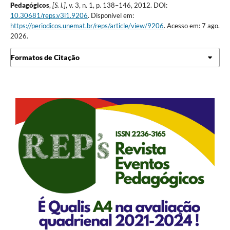
Pedagógicos
,
[S. l.]
, v. 3, n. 1, p. 138–146, 2012. DOI:
10.30681/reps.v3i1.9206
. Disponível em:
https://periodicos.unemat.br/reps/article/view/9206
. Acesso em: 7 ago.
2026.
Formatos de Citação