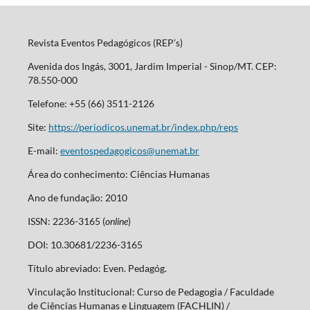
Revista Eventos Pedagógicos (REP’s)
Avenida dos Ingás, 3001, Jardim Imperial - Sinop/MT. CEP:
78.550-000
Telefone: +55 (66) 3511-2126
Site:
https://periodicos.unemat.br/index.php/reps
E-mail:
eventospedagogicos@unemat.br
Área do conhecimento: Ciências Humanas
Ano de fundação: 2010
ISSN: 2236-3165 (
online
)
DOI: 10.30681/2236-3165
Título abreviado: Even. Pedagóg.
Vinculação Institucional: Curso de Pedagogia / Faculdade
de Ciências Humanas e Linguagem (FACHLIN) /