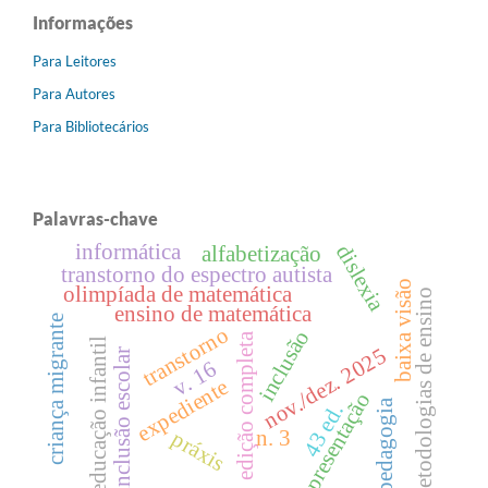
Informações
Para Leitores
Para Autores
Para Bibliotecários
Palavras-chave
informática
dislexia
alfabetização
transtorno do espectro autista
baixa visão
olimpíada de matemática
metodologias de ensino
ensino de matemática
criança migrante
transtorno
inclusão
edição completa
educação infantil
nov./dez. 2025
inclusão escolar
v. 16
expediente
apresentação
pedagogia
43 ed.
n. 3
práxis