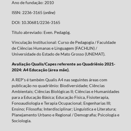
Ano de fundação: 2010
ISSN: 2236-3165 (
online
)
DOI: 10.30681/2236-3165
Título abreviado: Even. Pedagóg.
Vinculação Institucional: Curso de Pedagogia / Faculdade
de Ciências Humanas e Linguagem (FACHLIN) /
Universidade do Estado de Mato Grosso (UNEMAT).
Avaliação Qualis/Capes referente ao Quadriênio 2021-
2024: A4 Educação (área mãe).
A REP's é também Qualis A4 nas seguintes áreas com
publicação no quadriênio: Biodiversidade; Ciências
Ambientais; Ciências Biológicas II; Ciências e Humanidades
para a Educação Básica; Educação Física, Fisioterapia,
Fonoaudiologia e Terapia Ocupacional; Engenharias III;
Ensino; Filosofia; Interdisciplinar; Linguística e Literatura;
Planejamento Urbano e Regional / Demografia; Psicologia e
Sociologia.