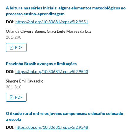
A leitura nas séries iniciais: alguns elementos metodológicos no
processo ensino-aprendizagem
DOI:
https://doi.org/10.30681/reps.v5i2.9551
Orlanda Oliveira Bueno, Graci Leite Moraes da Luz
281-290
PDF
Provinha Brasil: avanços e limitações
DOI:
https://doi.org/10.30681/reps.v5i2.9543
Simone Emi Kavasoko
301-310
PDF
O êxodo rural entre os jovens camponeses: o desafio colocado
à escola
DOI:
https://doi.org/10.30681/reps.v5i2.9548