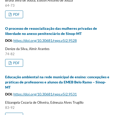
Bruna Silva de Sousa, Edison Antônio de Souza
64-73
PDF
O processo de ressocialização das mulheres privadas de
liberdade no anexo penitenciário de Sinop-MT
DOI:
https://doi.org/10.30681/reps.v5i2.9528
Denize da Silva, Almir Arantes
74-82
PDF
Educação ambiental na rede municipal de ensino: concepções e
práticas de professores e alunos da EMEB Belo Ramo – Sinop-
MT
DOI:
https://doi.org/10.30681/reps.v5i2.9531
Elizangela Cezaria de Oliveira, Edneuza Alves Trugillo
83-92