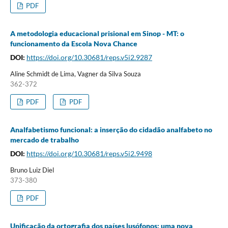
PDF
A metodologia educacional prisional em Sinop - MT: o
funcionamento da Escola Nova Chance
DOI:
https://doi.org/10.30681/reps.v5i2.9287
Aline Schmidt de Lima, Vagner da Silva Souza
362-372
PDF
PDF
Analfabetismo funcional: a inserção do cidadão analfabeto no
mercado de trabalho
DOI:
https://doi.org/10.30681/reps.v5i2.9498
Bruno Luiz Diel
373-380
PDF
Unificação da ortografia dos países lusófonos: uma nova