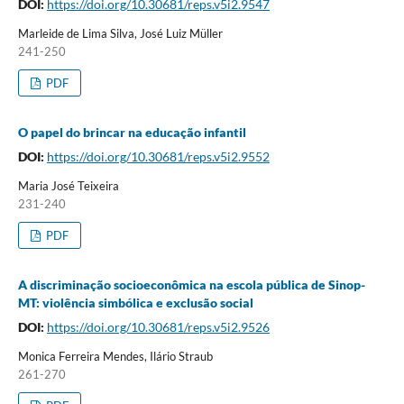
DOI:
https://doi.org/10.30681/reps.v5i2.9547
Marleide de Lima Silva, José Luiz Müller
241-250
PDF
O papel do brincar na educação infantil
DOI:
https://doi.org/10.30681/reps.v5i2.9552
Maria José Teixeira
231-240
PDF
A discriminação socioeconômica na escola pública de Sinop-
MT: violência simbólica e exclusão social
DOI:
https://doi.org/10.30681/reps.v5i2.9526
Monica Ferreira Mendes, Ilário Straub
261-270