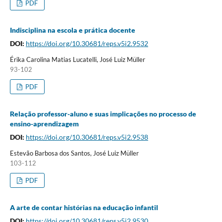
PDF
Indisciplina na escola e prática docente
DOI:
https://doi.org/10.30681/reps.v5i2.9532
Érika Carolina Matias Lucatelli, José Luiz Müller
93-102
PDF
Relação professor-aluno e suas implicações no processo de
ensino-aprendizagem
DOI:
https://doi.org/10.30681/reps.v5i2.9538
Estevão Barbosa dos Santos, José Luiz Müller
103-112
PDF
A arte de contar histórias na educação infantil
DOI:
https://doi.org/10.30681/reps.v5i2.9530