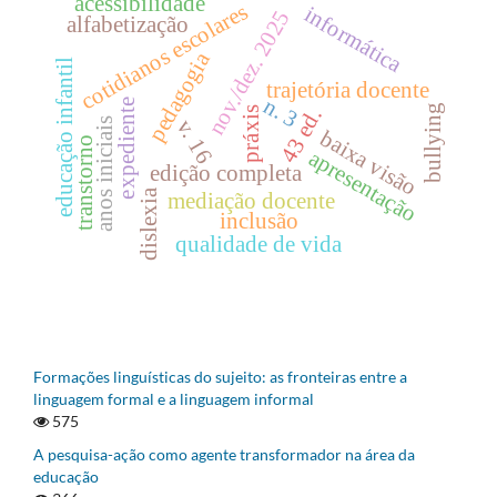
acessibilidade
cotidianos escolares
informática
nov./dez. 2025
alfabetização
pedagogia
educação infantil
trajetória docente
n. 3
expediente
bullying
43 ed.
práxis
v. 16
anos iniciais
baixa visão
transtorno
apresentação
edição completa
dislexia
mediação docente
inclusão
qualidade de vida
Formações linguísticas do sujeito: as fronteiras entre a
linguagem formal e a linguagem informal
575
A pesquisa-ação como agente transformador na área da
educação