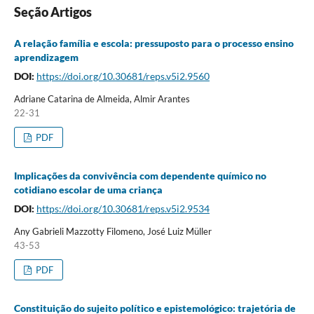
Seção Artigos
A relação família e escola: pressuposto para o processo ensino
aprendizagem
DOI:
https://doi.org/10.30681/reps.v5i2.9560
Adriane Catarina de Almeida, Almir Arantes
22-31
PDF
Implicações da convivência com dependente químico no
cotidiano escolar de uma criança
DOI:
https://doi.org/10.30681/reps.v5i2.9534
Any Gabrieli Mazzotty Filomeno, José Luiz Müller
43-53
PDF
Constituição do sujeito político e epistemológico: trajetória de