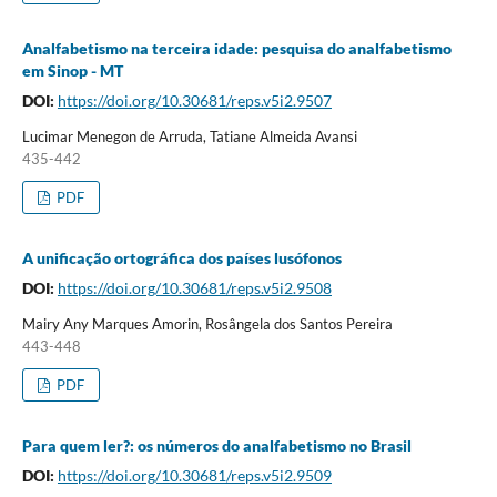
Analfabetismo na terceira idade: pesquisa do analfabetismo
em Sinop - MT
DOI:
https://doi.org/10.30681/reps.v5i2.9507
Lucimar Menegon de Arruda, Tatiane Almeida Avansi
435-442
PDF
A unificação ortográfica dos países lusófonos
DOI:
https://doi.org/10.30681/reps.v5i2.9508
Mairy Any Marques Amorin, Rosângela dos Santos Pereira
443-448
PDF
Para quem ler?: os números do analfabetismo no Brasil
DOI:
https://doi.org/10.30681/reps.v5i2.9509