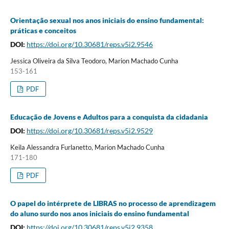
Orientação sexual nos anos iniciais do ensino fundamental:
práticas e conceitos
DOI:
https://doi.org/10.30681/reps.v5i2.9546
Jessica Oliveira da Silva Teodoro, Marion Machado Cunha
153-161
PDF
Educação de Jovens e Adultos para a conquista da cidadania
DOI:
https://doi.org/10.30681/reps.v5i2.9529
Keila Alessandra Furlanetto, Marion Machado Cunha
171-180
PDF
O papel do intérprete de LIBRAS no processo de aprendizagem
do aluno surdo nos anos iniciais do ensino fundamental
DOI:
https://doi.org/10.30681/reps.v5i2.9358