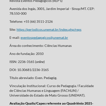
Revista Eventos Pedagógicos (REP’s)
Avenida dos Ingás, 3001, Jardim Imperial - Sinop/MT. CEP:
78.550-000
Telefone: +55 (66) 3511-2126
Site:
https://periodicos.unemat.br/index.php/reps
E-mail:
eventospedagogicos@unemat.br
Área do conhecimento: Ciências Humanas
Ano de fundação: 2010
ISSN: 2236-3165 (
online
)
DOI: 10.30681/2236-3165
Título abreviado: Even. Pedagóg.
Vinculação Institucional: Curso de Pedagogia / Faculdade
de Ciências Humanas e Linguagem (FACHLIN) /
Universidade do Estado de Mato Grosso (UNEMAT).
Avaliação Qualis/Capes referente ao Quadriênio 2021-