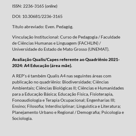
ISSN: 2236-3165 (
online
)
DOI: 10.30681/2236-3165
Título abreviado: Even. Pedagóg.
Vinculação Institucional: Curso de Pedagogia / Faculdade
de Ciências Humanas e Linguagem (FACHLIN) /
Universidade do Estado de Mato Grosso (UNEMAT).
Avaliação Qualis/Capes referente ao Quadriênio 2021-
2024: A4 Educação (área mãe).
A REP's é também Qualis A4 nas seguintes áreas com
publicação no quadriênio: Biodiversidade; Ciências
Ambientais; Ciências Biológicas II; Ciências e Humanidades
para a Educação Básica; Educação Física, Fisioterapia,
Fonoaudiologia e Terapia Ocupacional; Engenharias III;
Ensino; Filosofia; Interdisciplinar; Linguística e Literatura;
Planejamento Urbano e Regional / Demografia; Psicologia e
Sociologia.