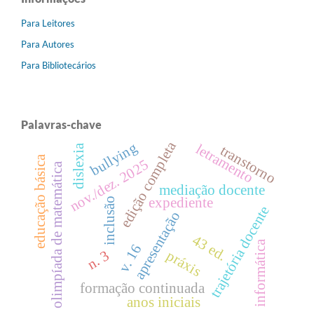
Para Leitores
Para Autores
Para Bibliotecários
Palavras-chave
edição completa
bullying
letramento
dislexia
transtorno
educação básica
nov./dez. 2025
olimpíada de matemática
mediação docente
expediente
inclusão
trajetória docente
apresentação
43 ed.
informática
v. 16
n. 3
práxis
formação continuada
anos iniciais