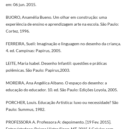
em: 06 jun. 2015.
BUORO, Anamélia Bueno. Um olhar em construção: uma
experiência de ensino e aprendizagem arte na escola. São Paulo:
Cortez, 1996.
FERREIRA, Sueli: Imaginação e linguagem no desenho da criança.
4. ed. Campinas: Papirus, 2005.
LEITE, Maria Isabel. Desenho Infantil: questões e práticas
polêmicas. São Paulo: Papirus,2003.
MOREIRA, Ana Angélica Albano. O espaço do desenho: a
educação do educador. 10. ed. São Paulo: Edições Loyola, 2005.
PORCHER, Louis. Educação Artística: luxo ou necessidade? São
Paulo: Summus, 1982.
PROFESSORA A. Professora A: depoimento. [19 Fev. 2015].
Entrevistadora: Rejane Hister Sinop-MT, 2015.1 Celular com