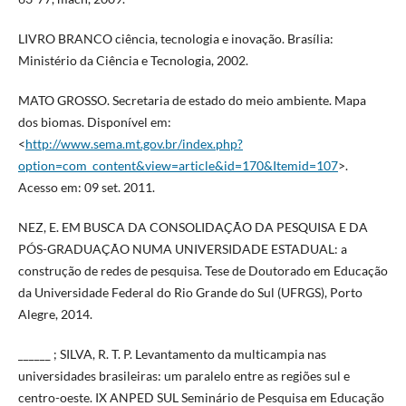
LIVRO BRANCO ciência, tecnologia e inovação. Brasília:
Ministério da Ciência e Tecnologia, 2002.
MATO GROSSO. Secretaria de estado do meio ambiente. Mapa
dos biomas. Disponível em:
<
http://www.sema.mt.gov.br/index.php?
option=com_content&view=article&id=170&Itemid=107
>.
Acesso em: 09 set. 2011.
NEZ, E. EM BUSCA DA CONSOLIDAÇÃO DA PESQUISA E DA
PÓS-GRADUAÇÃO NUMA UNIVERSIDADE ESTADUAL: a
construção de redes de pesquisa. Tese de Doutorado em Educação
da Universidade Federal do Rio Grande do Sul (UFRGS), Porto
Alegre, 2014.
______ ; SILVA, R. T. P. Levantamento da multicampia nas
universidades brasileiras: um paralelo entre as regiões sul e
centro-oeste. IX ANPED SUL Seminário de Pesquisa em Educação