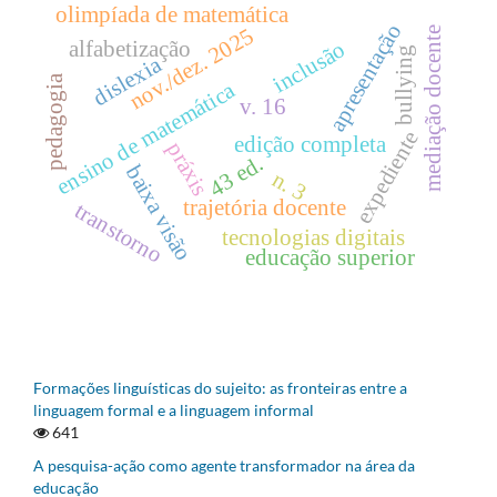
olimpíada de matemática
apresentação
nov./dez. 2025
mediação docente
alfabetização
inclusão
bullying
dislexia
pedagogia
ensino de matemática
v. 16
expediente
edição completa
práxis
43 ed.
baixa visão
n. 3
trajetória docente
transtorno
tecnologias digitais
educação superior
Formações linguísticas do sujeito: as fronteiras entre a
linguagem formal e a linguagem informal
641
A pesquisa-ação como agente transformador na área da
educação