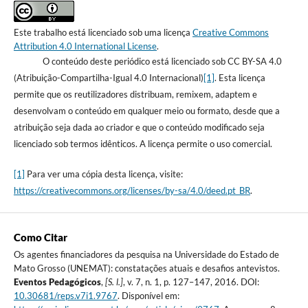
Este trabalho está licenciado sob uma licença
Creative Commons
Attribution 4.0 International License
.
O conteúdo deste periódico está licenciado sob CC BY-SA 4.0
(Atribuição-Compartilha-Igual 4.0 Internacional)
[1]
. Esta licença
permite que os reutilizadores distribuam, remixem, adaptem e
desenvolvam o conteúdo em qualquer meio ou formato, desde que a
atribuição seja dada ao criador e que o conteúdo modificado seja
licenciado sob termos idênticos. A licença permite o uso comercial.
[1]
Para ver uma cópia desta licença, visite:
https://creativecommons.org/licenses/by-sa/4.0/deed.pt_BR
.
Como Citar
Os agentes financiadores da pesquisa na Universidade do Estado de
Mato Grosso (UNEMAT): constatações atuais e desafios antevistos.
Eventos Pedagógicos
,
[S. l.]
, v. 7, n. 1, p. 127–147, 2016. DOI:
10.30681/reps.v7i1.9767
. Disponível em: