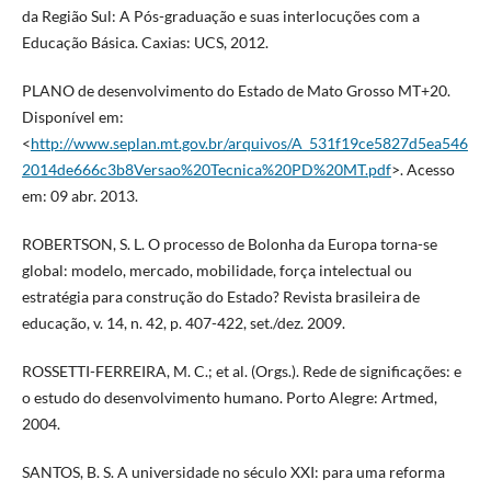
da Região Sul: A Pós-graduação e suas interlocuções com a
Educação Básica. Caxias: UCS, 2012.
PLANO de desenvolvimento do Estado de Mato Grosso MT+20.
Disponível em:
<
http://www.seplan.mt.gov.br/arquivos/A_531f19ce5827d5ea546
2014de666c3b8Versao%20Tecnica%20PD%20MT.pdf
>. Acesso
em: 09 abr. 2013.
ROBERTSON, S. L. O processo de Bolonha da Europa torna-se
global: modelo, mercado, mobilidade, força intelectual ou
estratégia para construção do Estado? Revista brasileira de
educação, v. 14, n. 42, p. 407-422, set./dez. 2009.
ROSSETTI-FERREIRA, M. C.; et al. (Orgs.). Rede de significações: e
o estudo do desenvolvimento humano. Porto Alegre: Artmed,
2004.
SANTOS, B. S. A universidade no século XXI: para uma reforma