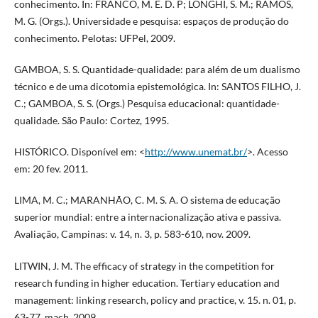
conhecimento. In: FRANCO, M. E. D. P; LONGHI, S. M.; RAMOS,
M. G. (Orgs.). Universidade e pesquisa: espaços de produção do
conhecimento. Pelotas: UFPel, 2009.
GAMBOA, S. S. Quantidade-qualidade: para além de um dualismo
técnico e de uma dicotomia epistemológica. In: SANTOS FILHO, J.
C.; GAMBOA, S. S. (Orgs.) Pesquisa educacional: quantidade-
qualidade. São Paulo: Cortez, 1995.
HISTÓRICO. Disponível em: <
http://www.unemat.br/
>. Acesso
em: 20 fev. 2011.
LIMA, M. C.; MARANHÃO, C. M. S. A. O sistema de educação
superior mundial: entre a internacionalização ativa e passiva.
Avaliação, Campinas: v. 14, n. 3, p. 583-610, nov. 2009.
LITWIN, J. M. The efficacy of strategy in the competition for
research funding in higher education. Tertiary education and
management: linking research, policy and practice, v. 15. n. 01, p.
63-77, mach, 2009.