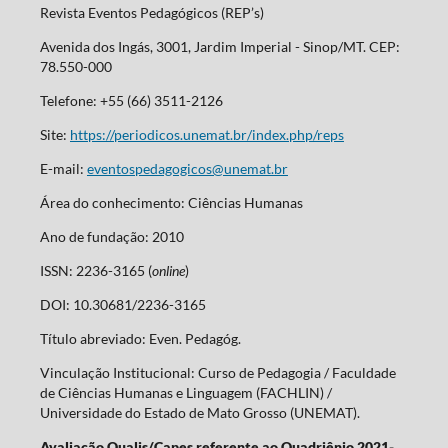
Revista Eventos Pedagógicos (REP’s)
Avenida dos Ingás, 3001, Jardim Imperial - Sinop/MT. CEP:
78.550-000
Telefone: +55 (66) 3511-2126
Site:
https://periodicos.unemat.br/index.php/reps
E-mail:
eventospedagogicos@unemat.br
Área do conhecimento: Ciências Humanas
Ano de fundação: 2010
ISSN: 2236-3165 (
online
)
DOI: 10.30681/2236-3165
Título abreviado: Even. Pedagóg.
Vinculação Institucional: Curso de Pedagogia / Faculdade
de Ciências Humanas e Linguagem (FACHLIN) /
Universidade do Estado de Mato Grosso (UNEMAT).
Avaliação Qualis/Capes referente ao Quadriênio 2021-