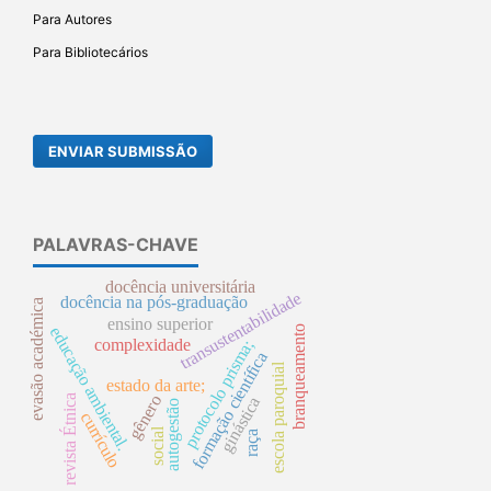
Para Autores
Para Bibliotecários
ENVIAR SUBMISSÃO
PALAVRAS-CHAVE
docência universitária
transustentabilidade
docência na pós-graduação
evasão académica
ensino superior
branqueamento
educação ambiental.
complexidade
protocolo prisma;
formação científica
escola paroquial
estado da arte;
gênero
revista Étnica
ginástica
autogestão
currículo
social
raça