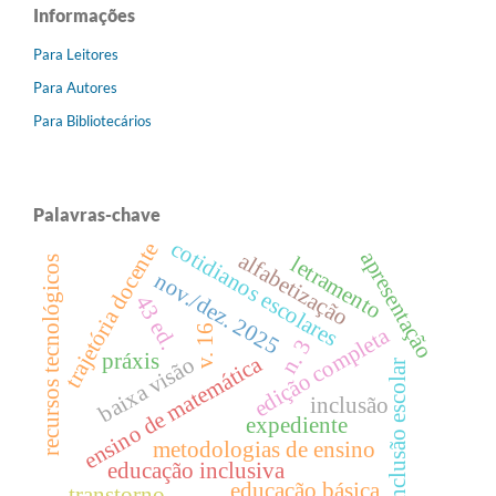
Informações
Para Leitores
Para Autores
Para Bibliotecários
Palavras-chave
cotidianos escolares
trajetória docente
apresentação
alfabetização
letramento
recursos tecnológicos
nov./dez. 2025
43 ed.
v. 16
edição completa
n. 3
práxis
ensino de matemática
baixa visão
inclusão escolar
inclusão
expediente
metodologias de ensino
educação inclusiva
educação básica
transtorno