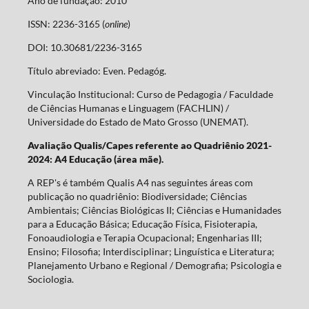
Ano de fundação: 2010
ISSN: 2236-3165 (
online
)
DOI: 10.30681/2236-3165
Título abreviado: Even. Pedagóg.
Vinculação Institucional: Curso de Pedagogia / Faculdade
de Ciências Humanas e Linguagem (FACHLIN) /
Universidade do Estado de Mato Grosso (UNEMAT).
Avaliação Qualis/Capes referente ao Quadriênio 2021-
2024: A4 Educação (área mãe).
A REP's é também Qualis A4 nas seguintes áreas com
publicação no quadriênio: Biodiversidade; Ciências
Ambientais; Ciências Biológicas II; Ciências e Humanidades
para a Educação Básica; Educação Física, Fisioterapia,
Fonoaudiologia e Terapia Ocupacional; Engenharias III;
Ensino; Filosofia; Interdisciplinar; Linguística e Literatura;
Planejamento Urbano e Regional / Demografia; Psicologia e
Sociologia.