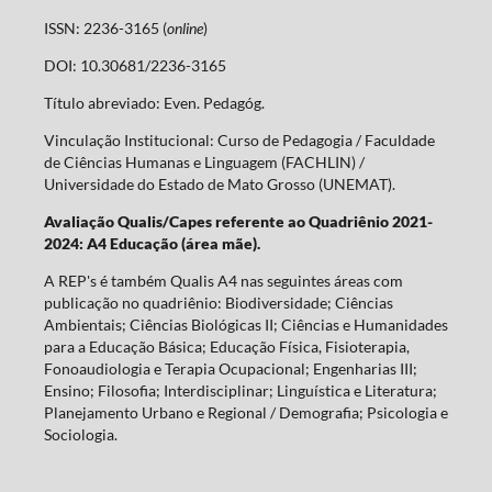
ISSN: 2236-3165 (
online
)
DOI: 10.30681/2236-3165
Título abreviado: Even. Pedagóg.
Vinculação Institucional: Curso de Pedagogia / Faculdade
de Ciências Humanas e Linguagem (FACHLIN) /
Universidade do Estado de Mato Grosso (UNEMAT).
Avaliação Qualis/Capes referente ao Quadriênio 2021-
2024: A4 Educação (área mãe).
A REP's é também Qualis A4 nas seguintes áreas com
publicação no quadriênio: Biodiversidade; Ciências
Ambientais; Ciências Biológicas II; Ciências e Humanidades
para a Educação Básica; Educação Física, Fisioterapia,
Fonoaudiologia e Terapia Ocupacional; Engenharias III;
Ensino; Filosofia; Interdisciplinar; Linguística e Literatura;
Planejamento Urbano e Regional / Demografia; Psicologia e
Sociologia.