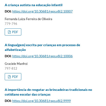
A criança autista na educação infantil
DOI:
https://doi.org/10.30681/reps.v8i2.10007
Fernanda Luiza Ferreira de Oliveira
779-796
PDF
A língua(gem) escrita por crianças em processo de
alfabetização
DOI:
https://doi.org/10.30681/reps.v8i2.10006
Graciele Manfroi
797-812
PDF
A importância de resgatar as brincadeiras tradicionais no
cotidiano escolar das crianças
DOI:
https://doi.org/10.30681/reps.v8i2.9999