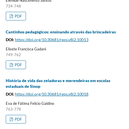
Elenilde Nascimento Santos
734-748
PDF
Cantinhos pedagógicos: ensinando através das brincadeiras
DOI:
https://doi.org/10.30681/reps.v8i2.10013
Elisete Francisca Gadani
749-762
PDF
História de vida das zeladoras e merendeiras em escolas
estaduais de Sinop
DOI:
https://doi.org/10.30681/reps.v8i2.10018
Eva de Fátima Felício Galdino
763-778
PDF