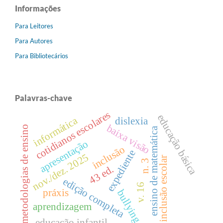
Informações
Para Leitores
Para Autores
Para Bibliotecários
Palavras-chave
cotidianos escolares
educação básica
informática
dislexia
baixa visão
metodologias de ensino
ensino de matemática
apresentação
inclusão
expediente
nov./dez. 2025
inclusão escolar
n. 3
43 ed.
edição completa
v. 16
práxis
bullying
aprendizagem
educação infantil