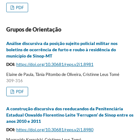
PDF
Grupos de Orientação
Análise discursiva da posição sujeito policial militar nos
boletins de ocorrência de furto e roubo à residência do
município de Sinop-MT
DOI:
https://doi.org/10.30681/reps.v2i1.8981
Elaine de Paula, Tânia Pitombo de Oliveira, Cristinne Leus Tomé
309-316
PDF
A construção discursiva dos reeducandos da Penitenciária
Estadual Oswaldo Florentino Leite ‘Ferrugem’ de Sinop entre os
anos 2010 e 2011
DOI:
https://doi.org/10.30681/reps.v2i1.8980
Margarida Korpalski, Cristinne Leus Tomé