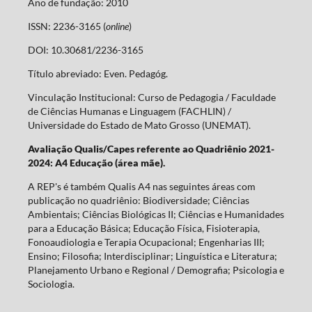
Ano de fundação: 2010
ISSN: 2236-3165 (
online
)
DOI: 10.30681/2236-3165
Título abreviado: Even. Pedagóg.
Vinculação Institucional: Curso de Pedagogia / Faculdade
de Ciências Humanas e Linguagem (FACHLIN) /
Universidade do Estado de Mato Grosso (UNEMAT).
Avaliação Qualis/Capes referente ao Quadriênio 2021-
2024: A4 Educação (área mãe).
A REP's é também Qualis A4 nas seguintes áreas com
publicação no quadriênio: Biodiversidade; Ciências
Ambientais; Ciências Biológicas II; Ciências e Humanidades
para a Educação Básica; Educação Física, Fisioterapia,
Fonoaudiologia e Terapia Ocupacional; Engenharias III;
Ensino; Filosofia; Interdisciplinar; Linguística e Literatura;
Planejamento Urbano e Regional / Demografia; Psicologia e
Sociologia.