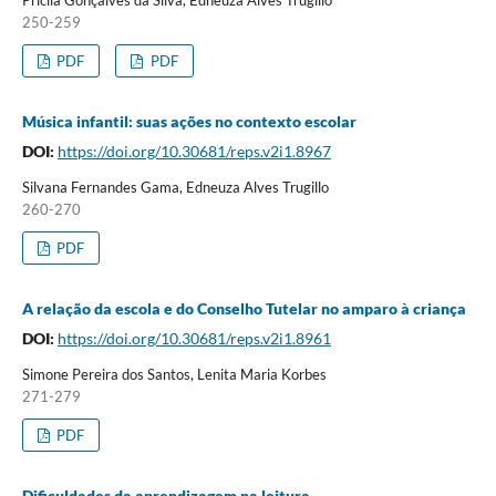
Pricila Gonçalves da Silva, Edneuza Alves Trugillo
250-259
PDF
PDF
Música infantil: suas ações no contexto escolar
DOI:
https://doi.org/10.30681/reps.v2i1.8967
Silvana Fernandes Gama, Edneuza Alves Trugillo
260-270
PDF
A relação da escola e do Conselho Tutelar no amparo à criança
DOI:
https://doi.org/10.30681/reps.v2i1.8961
Simone Pereira dos Santos, Lenita Maria Korbes
271-279
PDF
Dificuldades da aprendizagem na leitura