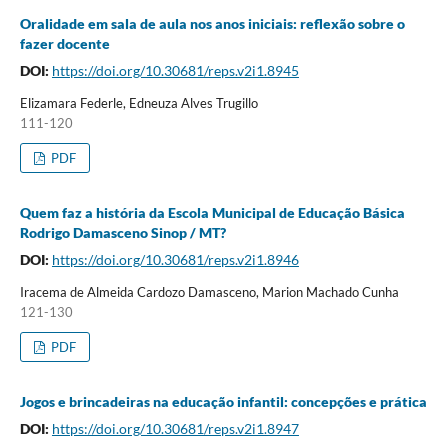
Oralidade em sala de aula nos anos iniciais: reflexão sobre o
fazer docente
DOI:
https://doi.org/10.30681/reps.v2i1.8945
Elizamara Federle, Edneuza Alves Trugillo
111-120
PDF
Quem faz a história da Escola Municipal de Educação Básica
Rodrigo Damasceno Sinop / MT?
DOI:
https://doi.org/10.30681/reps.v2i1.8946
Iracema de Almeida Cardozo Damasceno, Marion Machado Cunha
121-130
PDF
Jogos e brincadeiras na educação infantil: concepções e prática
DOI:
https://doi.org/10.30681/reps.v2i1.8947