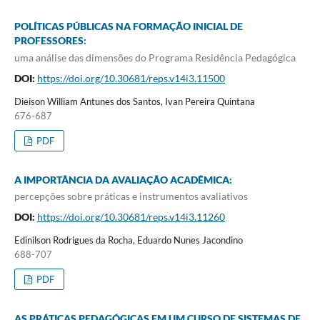
POLÍTICAS PÚBLICAS NA FORMAÇÃO INICIAL DE
PROFESSORES:
uma análise das dimensões do Programa Residência Pedagógica
DOI:
https://doi.org/10.30681/reps.v14i3.11500
Dieison William Antunes dos Santos, Ivan Pereira Quintana
676-687
PDF
A IMPORTÂNCIA DA AVALIAÇÃO ACADÊMICA:
percepções sobre práticas e instrumentos avaliativos
DOI:
https://doi.org/10.30681/reps.v14i3.11260
Edinilson Rodrigues da Rocha, Eduardo Nunes Jacondino
688-707
PDF
AS PRÁTICAS PEDAGÓGICAS EM UM CURSO DE SISTEMAS DE