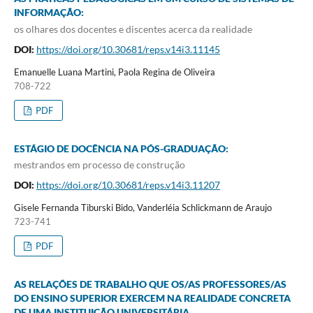
INFORMAÇÃO:
os olhares dos docentes e discentes acerca da realidade
DOI:
https://doi.org/10.30681/reps.v14i3.11145
Emanuelle Luana Martini, Paola Regina de Oliveira
708-722
PDF
ESTÁGIO DE DOCÊNCIA NA PÓS-GRADUAÇÃO:
mestrandos em processo de construção
DOI:
https://doi.org/10.30681/reps.v14i3.11207
Gisele Fernanda Tiburski Bido, Vanderléia Schlickmann de Araujo
723-741
PDF
AS RELAÇÕES DE TRABALHO QUE OS/AS PROFESSORES/AS
DO ENSINO SUPERIOR EXERCEM NA REALIDADE CONCRETA
DE UMA INSTITUIÇÃO UNIVERSITÁRIA