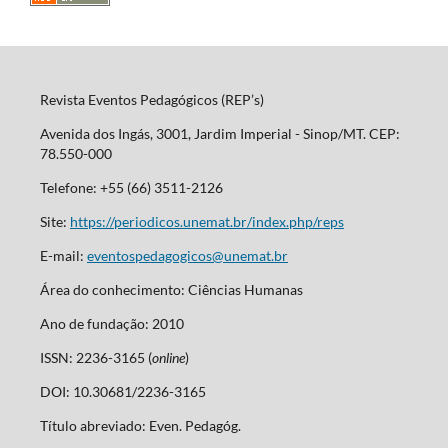
Revista Eventos Pedagógicos (REP’s)
Avenida dos Ingás, 3001, Jardim Imperial - Sinop/MT. CEP:
78.550-000
Telefone: +55 (66) 3511-2126
Site:
https://periodicos.unemat.br/index.php/reps
E-mail:
eventospedagogicos@unemat.br
Área do conhecimento: Ciências Humanas
Ano de fundação: 2010
ISSN: 2236-3165 (
online
)
DOI: 10.30681/2236-3165
Título abreviado: Even. Pedagóg.