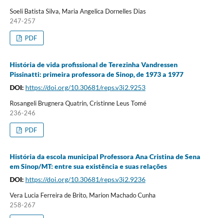
Soeli Batista Silva, Maria Angelica Dornelles Dias
247-257
PDF
História de vida profissional de Terezinha Vandressen
Pissinatti: primeira professora de Sinop, de 1973 a 1977
DOI:
https://doi.org/10.30681/reps.v3i2.9253
Rosangeli Brugnera Quatrin, Cristinne Leus Tomé
236-246
PDF
História da escola municipal Professora Ana Cristina de Sena
em Sinop/MT: entre sua existência e suas relações
DOI:
https://doi.org/10.30681/reps.v3i2.9236
Vera Lucia Ferreira de Brito, Marion Machado Cunha
258-267