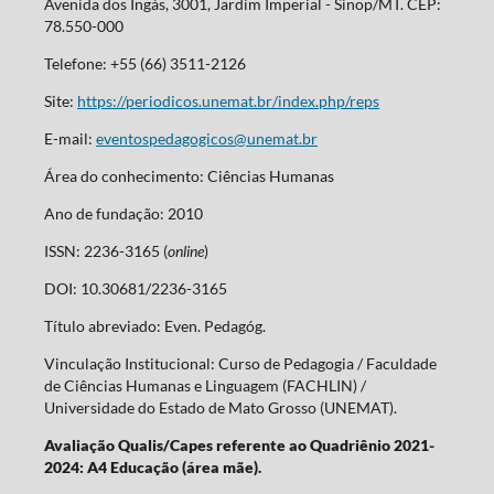
Avenida dos Ingás, 3001, Jardim Imperial - Sinop/MT. CEP:
78.550-000
Telefone: +55 (66) 3511-2126
Site:
https://periodicos.unemat.br/index.php/reps
E-mail:
eventospedagogicos@unemat.br
Área do conhecimento: Ciências Humanas
Ano de fundação: 2010
ISSN: 2236-3165 (
online
)
DOI: 10.30681/2236-3165
Título abreviado: Even. Pedagóg.
Vinculação Institucional: Curso de Pedagogia / Faculdade
de Ciências Humanas e Linguagem (FACHLIN) /
Universidade do Estado de Mato Grosso (UNEMAT).
Avaliação Qualis/Capes referente ao Quadriênio 2021-
2024: A4 Educação (área mãe).