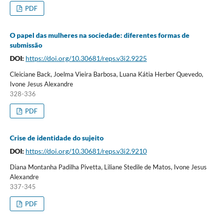
PDF
O papel das mulheres na sociedade: diferentes formas de
submissão
DOI:
https://doi.org/10.30681/reps.v3i2.9225
Cleiciane Back, Joelma Vieira Barbosa, Luana Kátia Herber Quevedo,
Ivone Jesus Alexandre
328-336
PDF
Crise de identidade do sujeito
DOI:
https://doi.org/10.30681/reps.v3i2.9210
Diana Montanha Padilha Pivetta, Liliane Stedile de Matos, Ivone Jesus
Alexandre
337-345
PDF