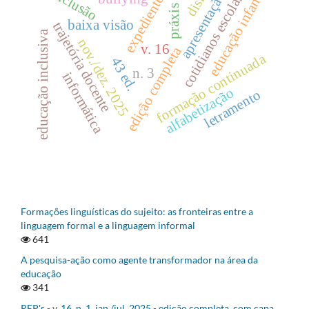
cotidianos escolares
educação infantil
inclusão
apresentação
expediente
práxis
baixa visão
trajetória docente
educação inclusiva
nov./dez. 2025
v. 16
edição completa
formação continuada
43 ed.
n. 3
informática
alfabetização
letramento
Formações linguísticas do sujeito: as fronteiras entre a
linguagem formal e a linguagem informal
641
A pesquisa-ação como agente transformador na área da
educação
341
REP's - v. 16, n. 1, jan./jul. 2025 - edição completa, com capa