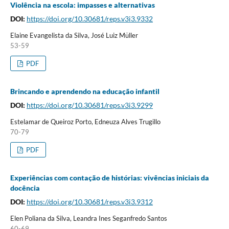
Violência na escola: impasses e alternativas
DOI:
https://doi.org/10.30681/reps.v3i3.9332
Elaine Evangelista da Silva, José Luiz Müller
53-59
PDF
Brincando e aprendendo na educação infantil
DOI:
https://doi.org/10.30681/reps.v3i3.9299
Estelamar de Queiroz Porto, Edneuza Alves Trugillo
70-79
PDF
Experiências com contação de histórias: vivências iniciais da
docência
DOI:
https://doi.org/10.30681/reps.v3i3.9312
Elen Poliana da Silva, Leandra Ines Seganfredo Santos
60-69