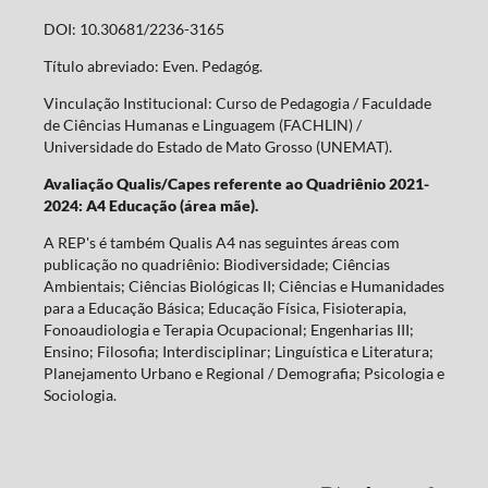
DOI: 10.30681/2236-3165
Título abreviado: Even. Pedagóg.
Vinculação Institucional: Curso de Pedagogia / Faculdade
de Ciências Humanas e Linguagem (FACHLIN) /
Universidade do Estado de Mato Grosso (UNEMAT).
Avaliação Qualis/Capes referente ao Quadriênio 2021-
2024: A4 Educação (área mãe).
A REP's é também Qualis A4 nas seguintes áreas com
publicação no quadriênio: Biodiversidade; Ciências
Ambientais; Ciências Biológicas II; Ciências e Humanidades
para a Educação Básica; Educação Física, Fisioterapia,
Fonoaudiologia e Terapia Ocupacional; Engenharias III;
Ensino; Filosofia; Interdisciplinar; Linguística e Literatura;
Planejamento Urbano e Regional / Demografia; Psicologia e
Sociologia.