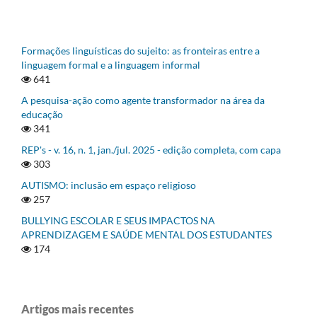
Formações linguísticas do sujeito: as fronteiras entre a
linguagem formal e a linguagem informal
641
A pesquisa-ação como agente transformador na área da
educação
341
REP's - v. 16, n. 1, jan./jul. 2025 - edição completa, com capa
303
AUTISMO: inclusão em espaço religioso
257
BULLYING ESCOLAR E SEUS IMPACTOS NA
APRENDIZAGEM E SAÚDE MENTAL DOS ESTUDANTES
174
Artigos mais recentes