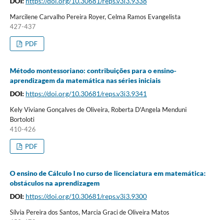
DOI:
https://doi.org/10.30681/reps.v3i3.9338
Marcilene Carvalho Pereira Royer, Celma Ramos Evangelista
427-437
PDF
Método montessoriano: contribuições para o ensino-
aprendizagem da matemática nas séries iniciais
DOI:
https://doi.org/10.30681/reps.v3i3.9341
Kely Viviane Gonçalves de Oliveira, Roberta D'Angela Menduni
Bortoloti
410-426
PDF
O ensino de Cálculo I no curso de licenciatura em matemática:
obstáculos na aprendizagem
DOI:
https://doi.org/10.30681/reps.v3i3.9300
Sílvia Pereira dos Santos, Marcia Graci de Oliveira Matos