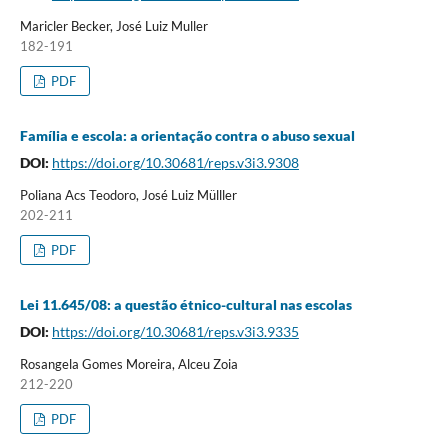
Maricler Becker, José Luiz Muller
182-191
PDF
Família e escola: a orientação contra o abuso sexual
DOI:
https://doi.org/10.30681/reps.v3i3.9308
Poliana Acs Teodoro, José Luiz Mülller
202-211
PDF
Lei 11.645/08: a questão étnico-cultural nas escolas
DOI:
https://doi.org/10.30681/reps.v3i3.9335
Rosangela Gomes Moreira, Alceu Zoia
212-220
PDF