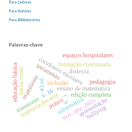
Para Leitores
Para Autores
Para Bibliotecários
Palavras-chave
espaços hospitalares
cotidianos escolares
formação continuada
educação básica
letramento
baixa visão
dislexia
expediente
43 ed.
pedagogia
inclusão
ensino de matemática
v. 16
trajetória docente
edição completa
n. 3
transtorno
informática
práxis
apresentação
nov./dez. 2025
bullying